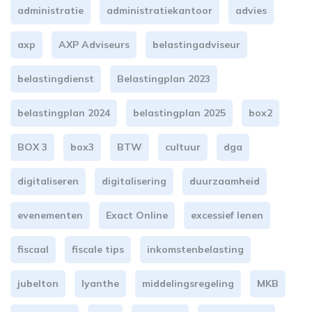
administratie
administratiekantoor
advies
axp
AXP Adviseurs
belastingadviseur
belastingdienst
Belastingplan 2023
belastingplan 2024
belastingplan 2025
box2
BOX 3
box3
BTW
cultuur
dga
digitaliseren
digitalisering
duurzaamheid
evenementen
Exact Online
excessief lenen
fiscaal
fiscale tips
inkomstenbelasting
jubelton
lyanthe
middelingsregeling
MKB