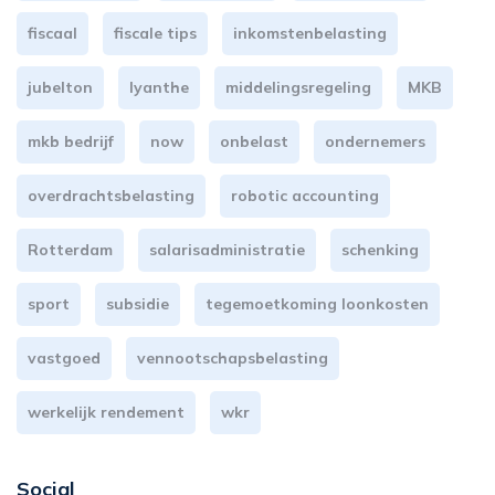
fiscaal
fiscale tips
inkomstenbelasting
jubelton
lyanthe
middelingsregeling
MKB
mkb bedrijf
now
onbelast
ondernemers
overdrachtsbelasting
robotic accounting
Rotterdam
salarisadministratie
schenking
sport
subsidie
tegemoetkoming loonkosten
vastgoed
vennootschapsbelasting
werkelijk rendement
wkr
Social