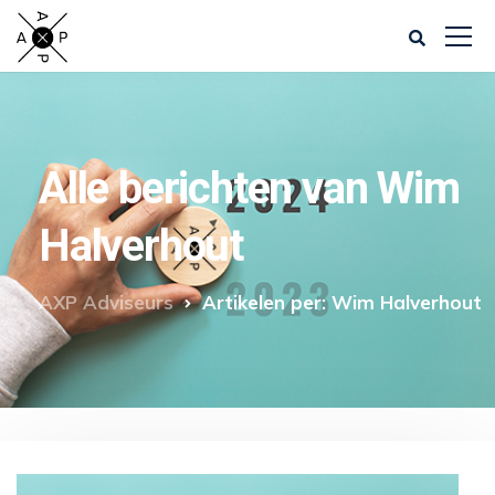
Alle berichten van Wim
Halverhout
AXP Adviseurs
Artikelen per: Wim Halverhout