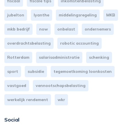
fiscaal
fiscale tips
inkomstenbelasting
jubelton
lyanthe
middelingsregeling
MKB
mkb bedrijf
now
onbelast
ondernemers
overdrachtsbelasting
robotic accounting
Rotterdam
salarisadministratie
schenking
sport
subsidie
tegemoetkoming loonkosten
vastgoed
vennootschapsbelasting
werkelijk rendement
wkr
Social