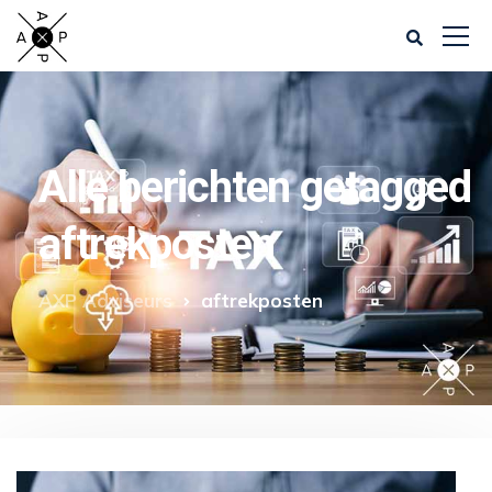
Alle berichten getagged
aftrekposten
AXP Adviseurs
aftrekposten