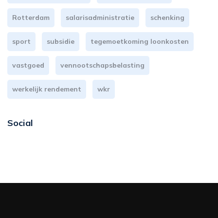
Rotterdam
salarisadministratie
schenking
sport
subsidie
tegemoetkoming loonkosten
vastgoed
vennootschapsbelasting
werkelijk rendement
wkr
Social