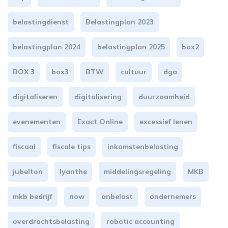
belastingdienst
Belastingplan 2023
belastingplan 2024
belastingplan 2025
box2
BOX 3
box3
BTW
cultuur
dga
digitaliseren
digitalisering
duurzaamheid
evenementen
Exact Online
excessief lenen
fiscaal
fiscale tips
inkomstenbelasting
jubelton
lyanthe
middelingsregeling
MKB
mkb bedrijf
now
onbelast
ondernemers
overdrachtsbelasting
robotic accounting