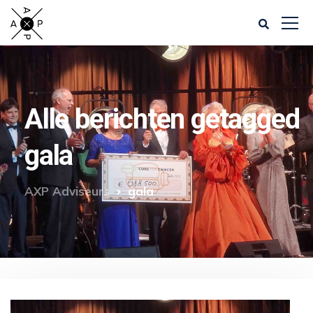
Alle berichten getagged
gala
AXP Adviseurs
gala