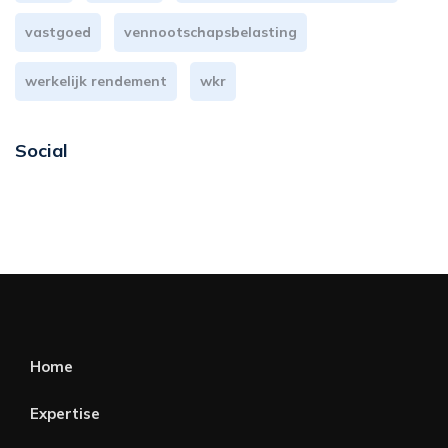
vastgoed
vennootschapsbelasting
werkelijk rendement
wkr
Social
Home
Expertise