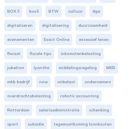
BOX 3
box3
BTW
cultuur
dga
digitaliseren
digitalisering
duurzaamheid
evenementen
Exact Online
excessief lenen
fiscaal
fiscale tips
inkomstenbelasting
jubelton
lyanthe
middelingsregeling
MKB
mkb bedrijf
now
onbelast
ondernemers
overdrachtsbelasting
robotic accounting
Rotterdam
salarisadministratie
schenking
sport
subsidie
tegemoetkoming loonkosten