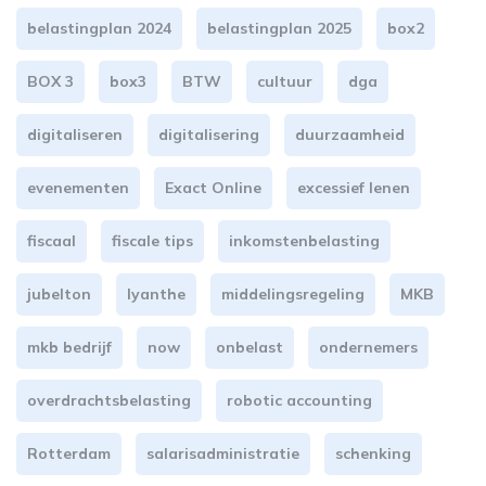
belastingplan 2024
belastingplan 2025
box2
BOX 3
box3
BTW
cultuur
dga
digitaliseren
digitalisering
duurzaamheid
evenementen
Exact Online
excessief lenen
fiscaal
fiscale tips
inkomstenbelasting
jubelton
lyanthe
middelingsregeling
MKB
mkb bedrijf
now
onbelast
ondernemers
overdrachtsbelasting
robotic accounting
Rotterdam
salarisadministratie
schenking