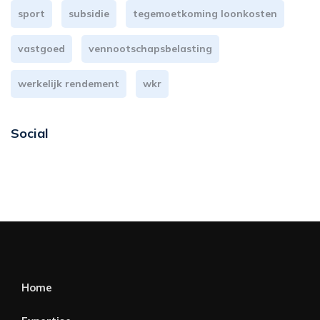
sport
subsidie
tegemoetkoming loonkosten
vastgoed
vennootschapsbelasting
werkelijk rendement
wkr
Social
Home