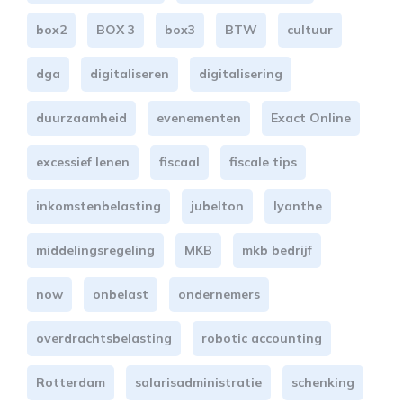
box2
BOX 3
box3
BTW
cultuur
dga
digitaliseren
digitalisering
duurzaamheid
evenementen
Exact Online
excessief lenen
fiscaal
fiscale tips
inkomstenbelasting
jubelton
lyanthe
middelingsregeling
MKB
mkb bedrijf
now
onbelast
ondernemers
overdrachtsbelasting
robotic accounting
Rotterdam
salarisadministratie
schenking